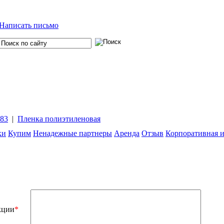
Написать письмо
-83
|
Пленка полиэтиленовая
ки
Купим
Ненадежные партнеры
Аренда
Отзыв
Корпоративная 
кции
*